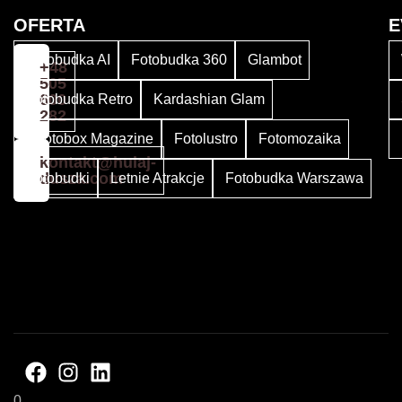
OFERTA
E
Fotobudka AI
Fotobudka 360
Glambot
+48
505
600
Fotobudka Retro
Kardashian Glam
282
Photobox Magazine
Fotolustro
Fotomozaika
kontakt@hulaj-
dusza.com
Fotobudki
Letnie Atrakcje
Fotobudka Warszawa
©
2
0