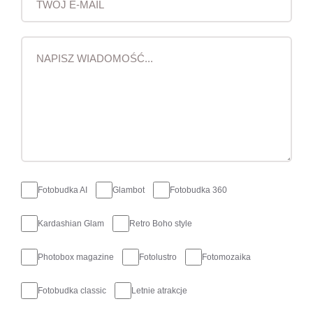
Fotobudka AI
Glambot
Fotobudka 360
Kardashian Glam
Retro Boho style
Photobox magazine
Fotolustro
Fotomozaika
Fotobudka classic
Letnie atrakcje