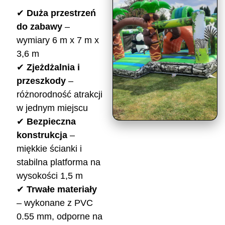
✔
Duża przestrzeń
do zabawy
–
wymiary 6 m x 7 m x
3,6 m
✔
Zjeżdżalnia i
przeszkody
–
różnorodność atrakcji
w jednym miejscu
✔
Bezpieczna
konstrukcja
–
miękkie ścianki i
stabilna platforma na
wysokości 1,5 m
✔
Trwałe materiały
– wykonane z PVC
0.55 mm, odporne na