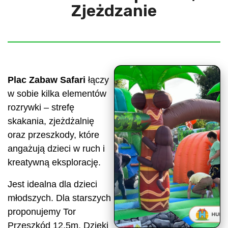
Zjeżdzanie
Plac Zabaw Safari
łączy
w sobie kilka elementów
rozrywki – strefę
skakania, zjeżdżalnię
oraz przeszkody, które
angażują dzieci w ruch i
kreatywną eksplorację.
Jest idealna dla dzieci
młodszych. Dla starszych
proponujemy Tor
Przeszkód 12,5m. Dzięki