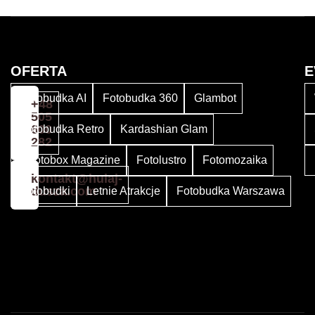
OFERTA
E
Fotobudka AI
Fotobudka 360
Glambot
+48
505
600
Fotobudka Retro
Kardashian Glam
282
Photobox Magazine
Fotolustro
Fotomozaika
kontakt@hulaj-
dusza.com
Fotobudki
Letnie Atrakcje
Fotobudka Warszawa