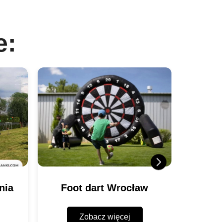
e:
nia
Foot dart Wrocław
Pacn
Zobacz więcej