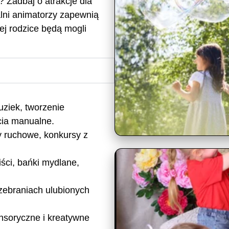
? Zadbaj o atrakcje dla
lni animatorzy zapewnią
ej rodzice będą mogli
ziek, tworzenie
cia manualne.
y ruchowe, konkursy z
iści, bańki mydlane,
zebraniach ulubionych
nsoryczne i kreatywne