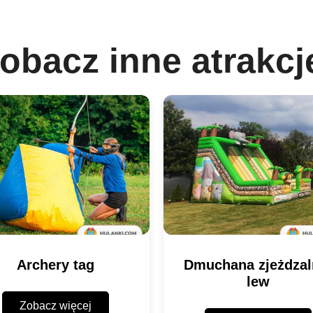
obacz inne atrakcj
Archery tag
Dmuchana zjeżdzal
lew
Zobacz więcej