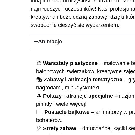
inną firmową uroczystość z udziałem dzieci
najmłodszych uczestników! Nasi profesjona
kreatywną i bezpieczną zabawę, dzięki któr
swobodnie cieszyć się wydarzeniem.
Animacje
🎨
Warsztaty plastyczne
– malowanie bu
balonowych zwierzaków, kreatywne zaję
🎭
Zabawy i animacje tematyczne
– gr
nagrodami, mini-dyskoteki.
🎩
Pokazy i atrakcje specjalne
– iluzjon
piniaty i wiele więcej!
🦸‍♂️
Postacie bajkowe
– animatorzy w pr
bohaterów.
🎈
Strefy zabaw
– dmuchańce, kąciki se