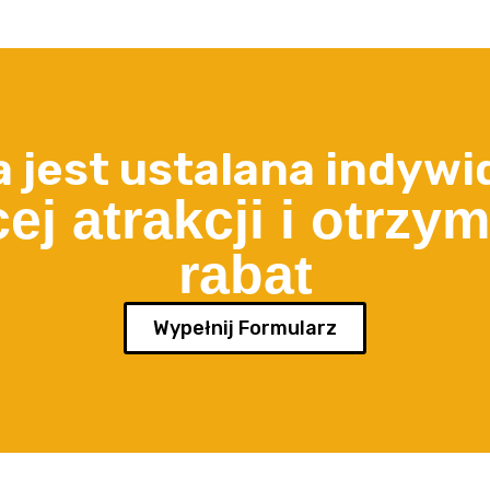
 jest ustalana indywid
ej atrakcji i otrzym
rabat​
Wypełnij Formularz