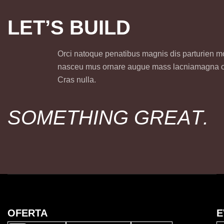
L
E
T
’
S
B
U
I
L
D
Orci natoque penatibus magnis dis parturien 
nasceu mus ornare augue mass lacniamagna
Cras nulla.
S
O
M
E
T
H
I
N
G
G
R
E
A
T
.
OFERTA
E