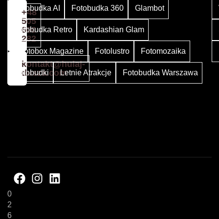
Fotobudka AI
Fotobudka 360
Glambot
+48
505
600
Fotobudka Retro
Kardashian Glam
282
Photobox Magazine
Fotolustro
Fotomozaika
kontakt@hulaj-
dusza.com
Fotobudki
Letnie Atrakcje
Fotobudka Warszawa
©
2
0
2
6