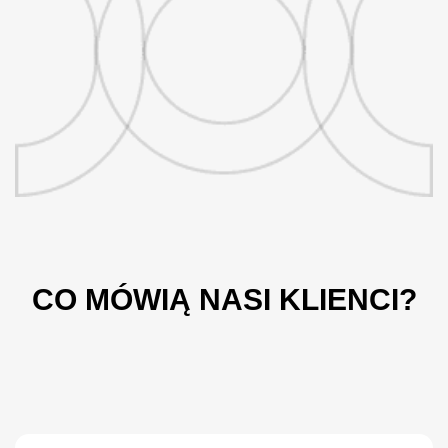
C
O
M
Ó
W
I
Ą
N
A
S
I
K
L
I
E
N
C
I
?