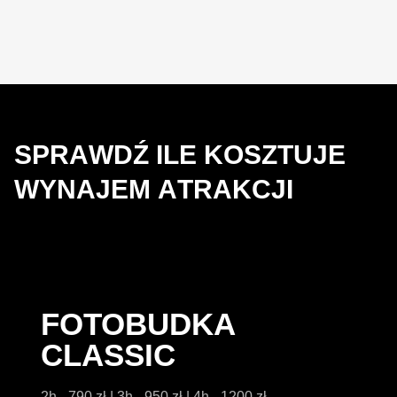
S
P
R
A
W
D
Ź
I
L
E
K
O
S
Z
T
U
J
E
W
Y
N
A
J
E
M
A
T
R
A
K
C
J
I
FOTOBUDKA
CLASSIC
2h - 790 zł | 3h - 950 zł | 4h - 1200 zł