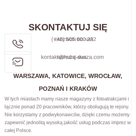
SKONTAKTUJ SIĘ
(+48) 505 600 282
ZADZWOŃ DO NAS
kontakt@hulaj-dusza.com
NAPISZ E-MAIL
WARSZAWA, KATOWICE, WROCŁAW,
POZNAŃ I KRAKÓW
W tych miastach mamy nasze magazyny z fotoatrakcjami i
łącznie ponad 20 pracowników, którzy obsługują te rejony.
Nie korzystamy z podwykonawców, dzięki czemu możemy
zapewnić jednolitą wysoką jakość usług podczas imprez w
całej Polsce.