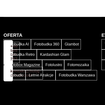
OFERTA
E
Fotobudka AI
Fotobudka 360
Glambot
+48
505
600
Fotobudka Retro
Kardashian Glam
282
Photobox Magazine
Fotolustro
Fotomozaika
kontakt@hulaj-
dusza.com
Fotobudki
Letnie Atrakcje
Fotobudka Warszawa