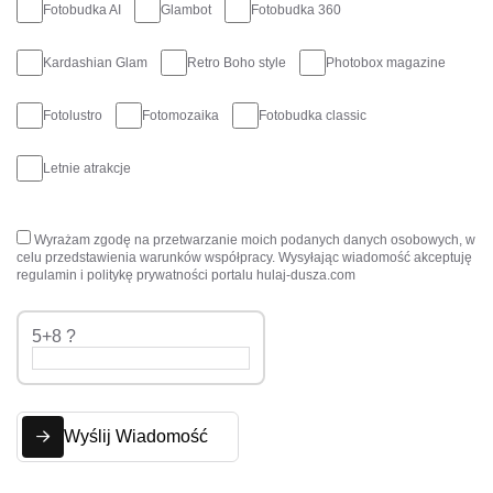
Fotobudka AI
Glambot
Fotobudka 360
Kardashian Glam
Retro Boho style
Photobox magazine
Fotolustro
Fotomozaika
Fotobudka classic
Letnie atrakcje
Wyrażam zgodę na przetwarzanie moich podanych danych osobowych, w
celu przedstawienia warunków współpracy. Wysyłając wiadomość akceptuję
regulamin i politykę prywatności portalu hulaj-dusza.com
5+8 ?
Wyślij Wiadomość