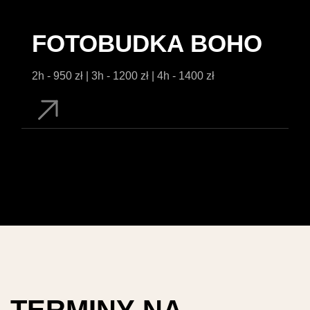
FOTOBUDKA BOHO
2h - 950 zł | 3h - 1200 zł | 4h - 1400 zł
T
E
R
M
I
N
Y
N
A