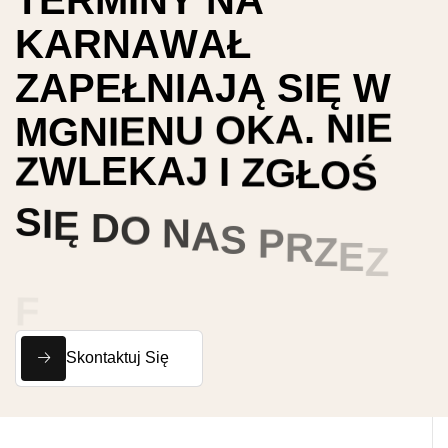
K
A
R
N
A
W
A
Ł
Z
A
P
E
Ł
N
I
A
J
Ą
S
I
Ę
W
M
G
N
I
E
N
U
O
K
A
.
N
I
E
Z
W
L
E
K
A
J
I
Z
G
Ł
O
Ś
S
I
Ę
D
O
N
A
S
P
R
Z
E
Z
F
O
R
M
U
L
A
R
Z
K
O
N
T
A
K
T
O
W
Y
Skontaktuj Się