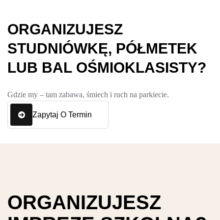
O
R
G
A
N
I
Z
U
J
E
S
Z
S
T
U
D
N
I
Ó
W
K
Ę
,
P
Ó
Ł
M
E
T
E
K
L
U
B
B
A
L
O
Ś
M
I
O
K
L
A
S
I
S
T
Y
?
Gdzie my – tam zabawa, śmiech i ruch na parkiecie.
Zapytaj O Termin
O
R
G
A
N
I
Z
U
J
E
S
Z