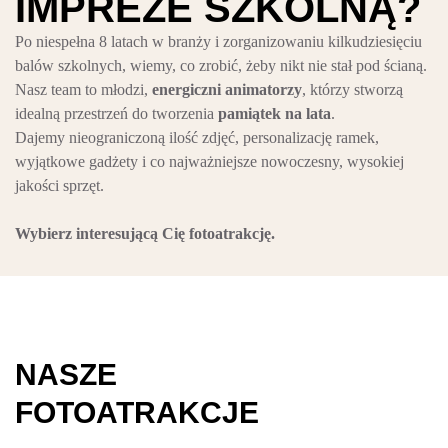
I
M
P
R
E
Z
E
S
Z
K
O
L
N
Ą
?
Po niespełna 8 latach w branży i zorganizowaniu kilkudziesięciu
balów szkolnych, wiemy, co zrobić, żeby nikt nie stał pod ścianą.
Nasz team to młodzi,
energiczni animatorzy
, którzy stworzą
idealną przestrzeń do tworzenia
pamiątek na lata
.
Dajemy nieograniczoną ilość zdjęć, personalizację ramek,
wyjątkowe gadżety i co najważniejsze nowoczesny, wysokiej
jakości sprzęt.
Wybierz interesującą Cię fotoatrakcję.
NASZE
FOTOATRAKCJE