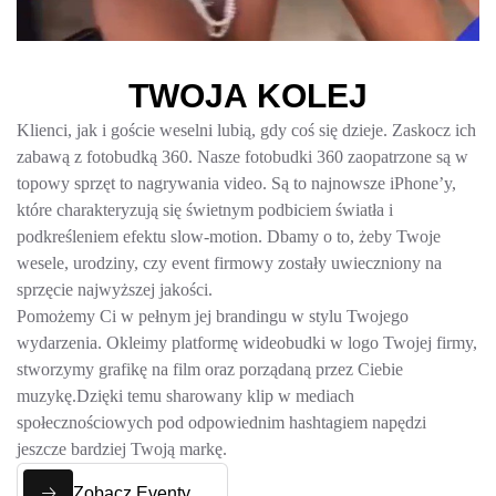
T
W
O
J
A
K
O
L
E
J
Klienci, jak i goście weselni lubią, gdy coś się dzieje. Zaskocz ich
zabawą z fotobudką 360. Nasze fotobudki 360 zaopatrzone są w
topowy sprzęt to nagrywania video. Są to najnowsze iPhone’y,
które charakteryzują się świetnym podbiciem światła i
podkreśleniem efektu slow-motion. Dbamy o to, żeby Twoje
wesele, urodziny, czy event firmowy zostały uwieczniony na
sprzęcie najwyższej jakości.
Pomożemy Ci w pełnym jej brandingu w stylu Twojego
wydarzenia. Okleimy platformę wideobudki w logo Twojej firmy,
stworzymy grafikę na film oraz porządaną przez Ciebie
muzykę.Dzięki temu sharowany klip w mediach
społecznościowych pod odpowiednim hashtagiem napędzi
jeszcze bardziej Twoją markę.
Zobacz Eventy