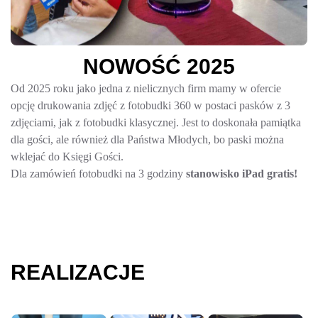
N
O
W
O
Ś
Ć
2
0
2
5
Od 2025 roku jako jedna z nielicznych firm mamy w ofercie
opcję drukowania zdjęć z fotobudki 360 w postaci pasków z 3
zdjęciami, jak z fotobudki klasycznej. Jest to doskonała pamiątka
dla gości, ale również dla Państwa Młodych, bo paski można
wklejać do Księgi Gości.
Dla zamówień fotobudki na 3 godziny
stanowisko iPad gratis!
REALIZACJE