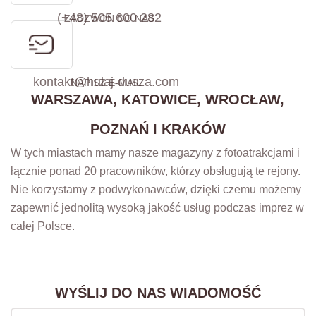
(+48) 505 600 282
ZADZWOŃ DO NAS
kontakt@hulaj-dusza.com
NAPISZ E-MAIL
WARSZAWA, KATOWICE, WROCŁAW,
POZNAŃ I KRAKÓW
W tych miastach mamy nasze magazyny z fotoatrakcjami i
łącznie ponad 20 pracowników, którzy obsługują te rejony.
Nie korzystamy z podwykonawców, dzięki czemu możemy
zapewnić jednolitą wysoką jakość usług podczas imprez w
całej Polsce.
WYŚLIJ DO NAS WIADOMOŚĆ