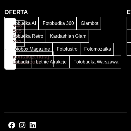
OFERTA
E
Fotobudka AI
Fotobudka 360
Glambot
+48
505
600
Fotobudka Retro
Kardashian Glam
282
Photobox Magazine
Fotolustro
Fotomozaika
kontakt@hulaj-
dusza.com
Fotobudki
Letnie Atrakcje
Fotobudka Warszawa
©
2