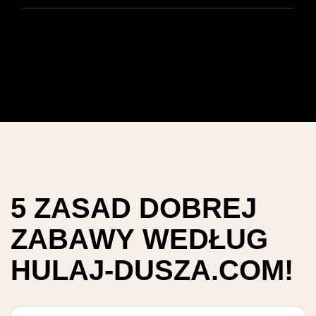
5
Z
A
S
A
D
D
O
B
R
E
J
Z
A
B
A
W
Y
W
E
D
Ł
U
G
H
U
L
A
J
-
D
U
S
Z
A
.
C
O
M
!