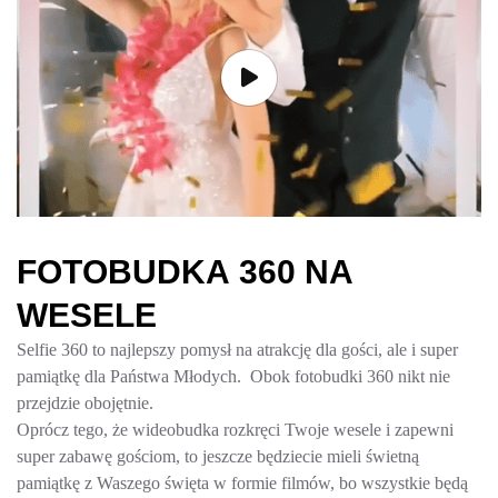
F
O
T
O
B
U
D
K
A
3
6
0
N
A
W
E
S
E
L
E
Selfie 360 to najlepszy pomysł na atrakcję dla gości, ale i super
pamiątkę dla Państwa Młodych. Obok fotobudki 360 nikt nie
przejdzie obojętnie.
Oprócz tego, że wideobudka rozkręci Twoje wesele i zapewni
super zabawę gościom, to jeszcze będziecie mieli świetną
pamiątkę z Waszego święta w formie filmów, bo wszystkie będą