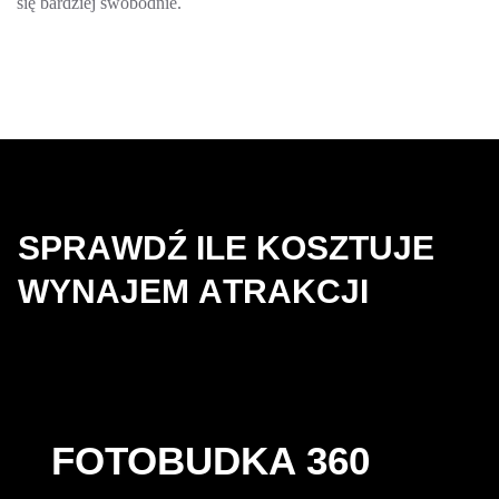
się bardziej swobodnie.
S
P
R
A
W
D
Ź
I
L
E
K
O
S
Z
T
U
J
E
W
Y
N
A
J
E
M
A
T
R
A
K
C
J
I
FOTOBUDKA 360