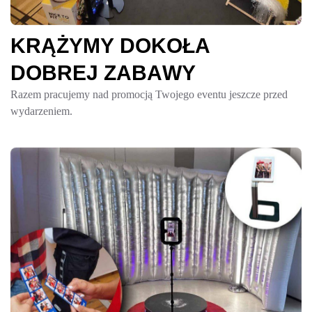
K
R
Ą
Ż
Y
M
Y
D
O
K
O
Ł
A
D
O
B
R
E
J
Z
A
B
A
W
Y
Razem pracujemy nad promocją Twojego eventu jeszcze przed
wydarzeniem.