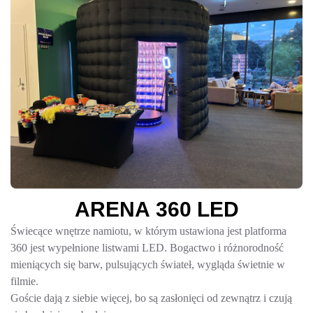
A
R
E
N
A
3
6
0
L
E
D
Świecące wnętrze namiotu, w którym ustawiona jest platforma
360 jest wypełnione listwami LED. Bogactwo i różnorodność
mieniących się barw, pulsujących świateł, wygląda świetnie w
filmie.
Goście dają z siebie więcej, bo są zasłonięci od zewnątrz i czują