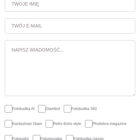
Fotobudka AI
Glambot
Fotobudka 360
Kardashian Glam
Retro Boho style
Photobox magazine
Fotolustro
Fotomozaika
Fotobudka classic