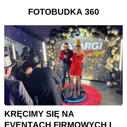
F
O
T
O
B
U
D
K
A
3
6
0
K
R
Ę
C
I
M
Y
S
I
Ę
N
A
E
V
E
N
T
A
C
H
F
I
R
M
O
W
Y
C
H
I