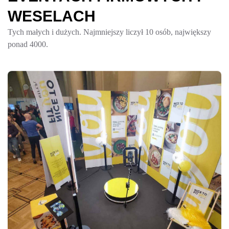
W
E
S
E
L
A
C
H
Tych małych i dużych. Najmniejszy liczył 10 osób, największy
ponad 4000.