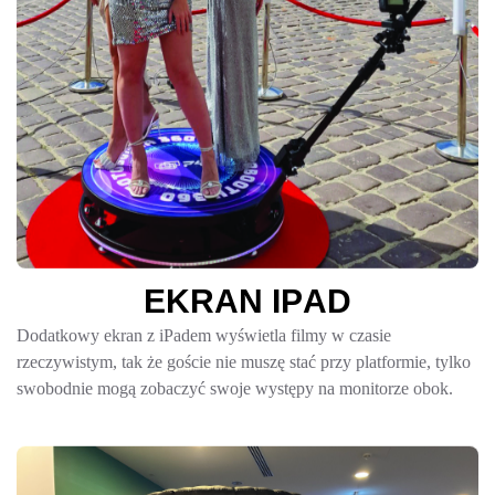
E
K
R
A
N
I
P
A
D
Dodatkowy ekran z iPadem wyświetla filmy w czasie
rzeczywistym, tak że goście nie muszę stać przy platformie, tylko
swobodnie mogą zobaczyć swoje występy na monitorze obok.