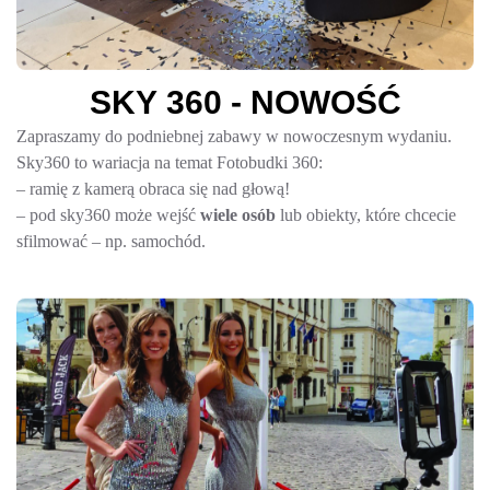
S
K
Y
3
6
0
-
N
O
W
O
Ś
Ć
Zapraszamy do podniebnej zabawy w nowoczesnym wydaniu.
Sky360 to wariacja na temat Fotobudki 360:
– ramię z kamerą obraca się nad głową!
– pod sky360 może wejść
wiele osób
lub obiekty, które chcecie
sfilmować – np. samochód.