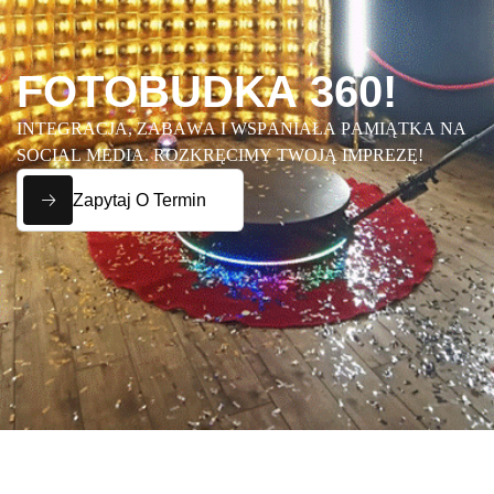
F
O
T
O
B
U
D
K
A
3
6
0
!
I
N
T
E
G
R
A
C
J
A
,
Z
A
B
A
W
A
I
W
S
P
A
N
I
A
Ł
A
P
A
M
I
Ą
T
K
A
N
A
S
O
C
I
A
L
M
E
D
I
A
.
R
O
Z
K
R
Ę
C
I
M
Y
T
W
O
J
Ą
I
M
P
R
E
Z
Ę
!
Zapytaj O Termin