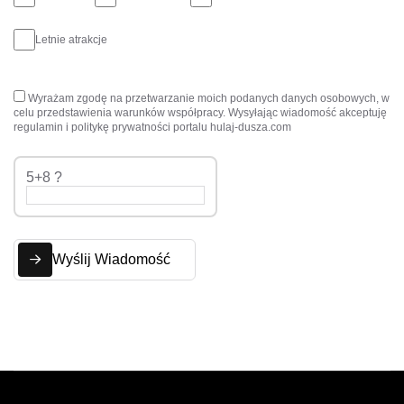
Letnie atrakcje
Wyrażam zgodę na przetwarzanie moich podanych danych osobowych, w
celu przedstawienia warunków współpracy. Wysyłając wiadomość akceptuję
regulamin i politykę prywatności portalu hulaj-dusza.com
5+8 ?
Wyślij Wiadomość