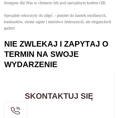
dostępne dla Was w chmurze lub pod specjalnym kodem QR.
Specjalne rekwizyty do zdjęć – pistolet do baniek mydlanych,
banknotów, zimne ognie i mnóstwo śmiesznych, ale eleganckich
gadżet
N
I
E
Z
W
L
E
K
A
J
I
Z
A
P
Y
T
A
J
O
T
E
R
M
I
N
N
A
S
W
O
J
E
W
Y
D
A
R
Z
E
N
I
E
SKONTAKTUJ SIĘ